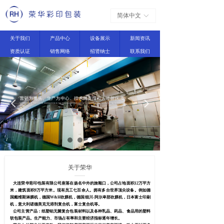
简体中文
ꀅ
关于我们
产品中心
设备展示
新闻资讯
资质认证
销售网络
招贤纳士
联系我们
넳
넲
关于荣华
大连荣华彩印包装有限公司座落在扬名中外的旅顺口，公司占地面积12万平方
米，建筑面积9万平方米。现有员工七百余人。拥有多台世界顶尖设备。例如德
国戴维斯淋膜机，德国W&H吹膜机，德国细川-阿尔卑那吹膜机，日本富士印刷
机，意大利诺德美克无溶剂复合机，富士复合机等。
公司主营产品：纸塑铝无菌复合包装材料以及各种乳品、药品、食品用的塑料
软包装产品。生产能力、市场占有率和主要经济指标逐年增长。