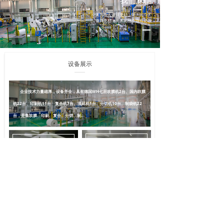
我们深信
今天比昨天做得更好；明天比今天
做得更精；将来比现在做得更强
设备展示
企业技术力量雄厚，设备齐全，具有德国WH七层吹膜机2台、国内吹膜
机22台、印刷机11台、复合机7台、流延机1台、分切机10台、制袋机22
台，是集吹膜、印刷、复合、分切、制...
检测设备
生产设备
新闻资讯